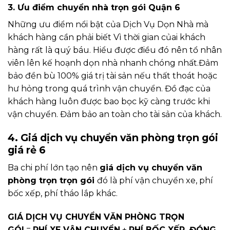
3. Ưu điểm chuyển nhà trọn gói Quận 6
Những ưu điểm nổi bật của Dịch Vụ Dọn Nhà mà
khách hàng cần phải biết Vì thời gian củai khách
hàng rất là quý báu. Hiểu được điều đó nên tổ nhân
viên lên kế hoạnh dọn nhà nhanh chóng nhất.Đảm
bảo đền bù 100% giá trị tài sản nếu thất thoát hoặc
hư hỏng trong quá trình vận chuyển. Đồ đạc của
khách hàng luôn được bao bọc kỹ càng trước khi
vận chuyển. Đảm bảo an toàn cho tài sản của khách.
4. Giá dịch vụ chuyển văn phòng trọn gói
giá rẻ 6
Ba chi phí lớn tạo nên
giá dịch vụ chuyển văn
phòng trọn trọn gói
đó là phí vận chuyển xe, phí
bốc xếp, phí tháo lắp khác.
GIÁ DỊCH VỤ CHUYỂN VĂN PHÒNG TRỌN
GÓI
=
PHÍ XE VẬN CHUYỂN
+
PHÍ BỐC XẾP, ĐÓNG